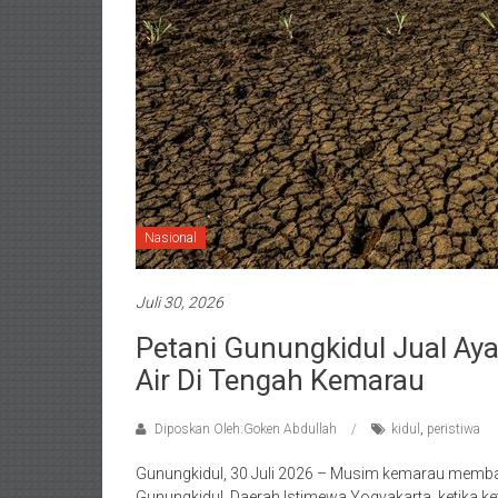
Nasional
Juli 30, 2026
Petani Gunungkidul Jual Ay
Air Di Tengah Kemarau
Diposkan Oleh:Goken Abdullah
kidul
,
peristiwa
Gunungkidul, 30 Juli 2026 – Musim kemarau membaw
Gunungkidul, Daerah Istimewa Yogyakarta, ketika ke