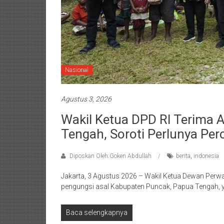
Nasional
Agustus 3, 2026
Wakil Ketua DPD RI Terima 
Tengah, Soroti Perlunya Pe
Diposkan Oleh:Goken Abdullah
berita
,
indonesia
Jakarta, 3 Agustus 2026 – Wakil Ketua Dewan Perw
pengungsi asal Kabupaten Puncak, Papua Tengah,
Baca selengkapnya