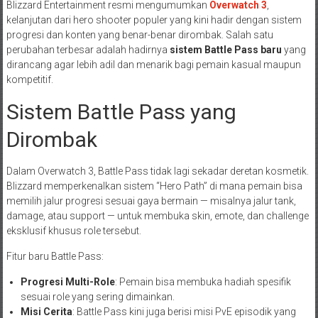
Blizzard Entertainment resmi mengumumkan
Overwatch 3
,
kelanjutan dari hero shooter populer yang kini hadir dengan sistem
progresi dan konten yang benar-benar dirombak. Salah satu
perubahan terbesar adalah hadirnya
sistem Battle Pass baru
yang
dirancang agar lebih adil dan menarik bagi pemain kasual maupun
kompetitif.
Sistem Battle Pass yang
Dirombak
Dalam Overwatch 3, Battle Pass tidak lagi sekadar deretan kosmetik.
Blizzard memperkenalkan sistem “Hero Path” di mana pemain bisa
memilih jalur progresi sesuai gaya bermain — misalnya jalur tank,
damage, atau support — untuk membuka skin, emote, dan challenge
eksklusif khusus role tersebut.
Fitur baru Battle Pass:
Progresi Multi-Role
: Pemain bisa membuka hadiah spesifik
sesuai role yang sering dimainkan.
Misi Cerita
: Battle Pass kini juga berisi misi PvE episodik yang