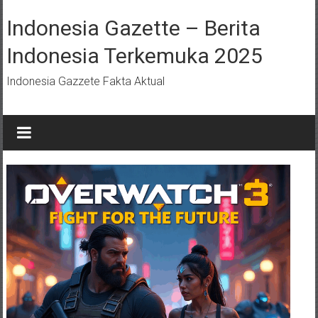
Lompat
ke
Indonesia Gazette – Berita
konten
Indonesia Terkemuka 2025
Indonesia Gazzete Fakta Aktual